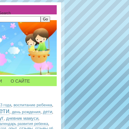
Search
И
О САЙТЕ
воспитание ребенка
,
3 года
,
,
ети
день рождения
дети
,
,
,
уг
дневник мамуси
,
,
календарь развития ребенка
,
отзывы
 год
,
опыт
,
,
отзывы об