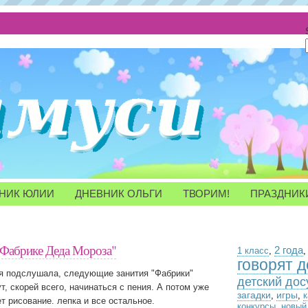
НИК ЮЛИИ
ДНЕВНИК ОЛЬГИ
ТВОРИМ!
ПРАЗДНИК
"Фабрике Деда Мороза"
2 года
1 класс
,
говорят д
 я подслушала, следующие занития "Фабрики"
детский дос
т, скорей всего, начинаться с пения. А потом уже
загадки
игры
,
,
т рисование. лепка и все остальное.
конкурсы
,
новый