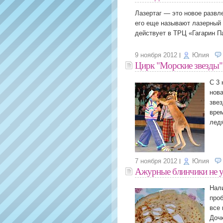
Лазертаг ― это новое развл
его еще называют лазерный 
действует в ТРЦ «Гагарин П
9 ноября 2012
Юлия
Цирк "Морские звезды"
C 3 
нова
звез
врем
лед
7 ноября 2012
Юлия
Ажурные блинчики не уд
Нали
проб
все 
Дочк