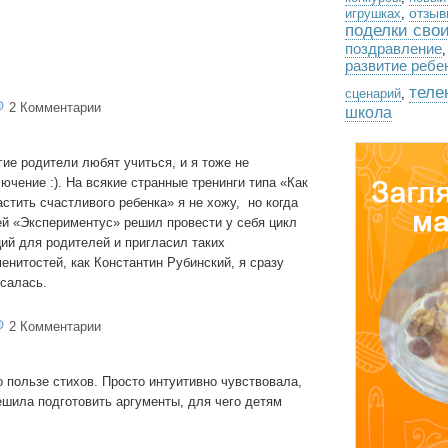
отзыв
игрушках
,
поделки сво
поздравление
развитие ребе
теле
сценарий
,
2 Комментарии
школа
ие родители любят учиться, и я тоже не
ючение :). На всякие странные тренинги типа «Как
стить счастливого ребенка» я не хожу, но когда
й «Экспериментус» решил провести у себя цикл
ий для родителей и пригласил таких
енитостей, как Константин Рубинский, я сразу
салась.
2 Комментарии
 пользе стихов. Просто интуитивно чувствовала,
 решила подготовить аргументы, для чего детям