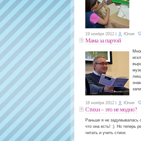
19 ноября 2012
Юлия
Мама за партой
Мног
искл
выра
музе
лекц
знам
запи
18 ноября 2012
Юлия
Стихи – это не модно?
Раньше я не задумывалась о
что она есть! :). Но теперь
читать и учить стихи.