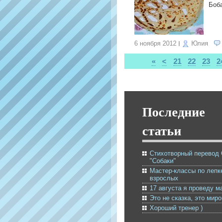
Боба
6 ноября 2012
Юлия
«
<
21
22
23
2
Последние
статьи
Стихотворный перевод
"Собаки"
Мастер-классы по лепк
взрослых
17 августа я проведу м
Это не сказка, это мир
Хороший тренер )