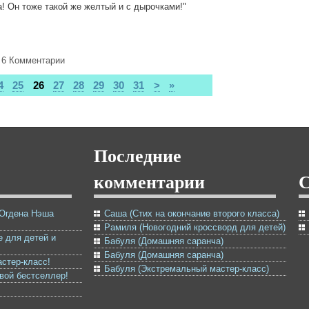
! Он тоже такой же желтый и с дырочками!"
6 Комментарии
4
25
26
27
28
29
30
31
>
»
Последние
комментарии
 Огдена Нэша
Саша (Стих на окончание второго класса)
Рамиля (Новогодний кроссворд для детей)
е для детей и
Бабуля (Домашняя саранча)
Бабуля (Домашняя саранча)
астер-класс!
Бабуля (Экстремальный мастер-класс)
овой бестселлер!