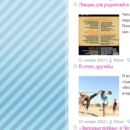
Лекции для родителей в
Чита
педа
Поп
них 
11 ноября 2012
Юлия
В сетях дружбы
Я вс
соци
«Вко
втер
10 ноября 2012
Юлия
«Звездные войны» в Че