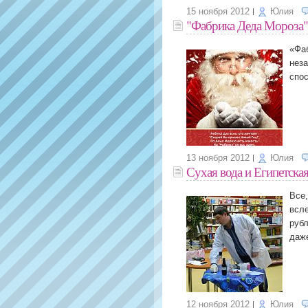
15 ноября 2012
Юлия
"Фабрика Деда Мороза"
«Фа
нез
спос
13 ноября 2012
Юлия
Сухая вода и Египетска
Все,
всле
рубл
даже
12 ноября 2012
Юлия