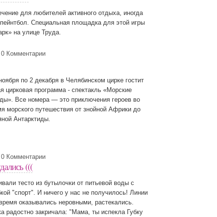
ечение для любителей активного отдыха, иногда
пейнтбол. Специальная площадка для этой игры
арк» на улице Труда.
0 Комментарии
ноября по 2 декабря в Челябинском цирке гостит
я цирковая программа - спектакль «Морские
ды». Все номера ― это приключения героев во
я морского путешествия от знойной Африки до
яной Антарктиды.
0 Комментарии
ались (((
вали тесто из бутылочки от питьевой воды с
кой "спорт". И ничего у нас не получилось! Линии
время оказывались неровными, растекались.
а радостно закричала: "Мама, ты испекла Губку