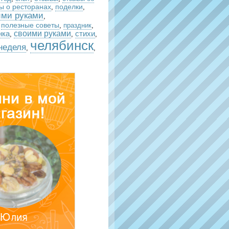
ы о ресторанах
поделки
,
,
ими руками
,
полезные советы
,
,
праздник
,
своими руками
стихи
нка
,
,
,
челябинск
неделя
,
,