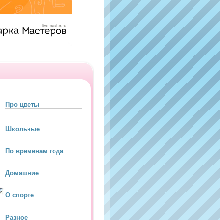
Про цветы
Школьные
По временам года
Домашние
О спорте
Разное