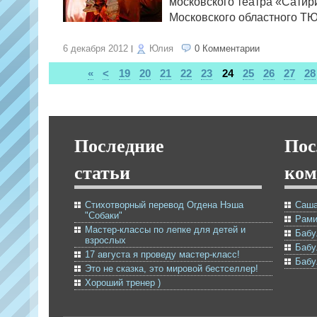
московского театра «Сатир
Московского областного ТЮ
6 декабря 2012
Юлия
0 Комментарии
«
<
19
20
21
22
23
24
25
26
27
28
Последние
Пос
статьи
ком
Стихотворный перевод Огдена Нэша
Саша
"Собаки"
Рами
Мастер-классы по лепке для детей и
Бабу
взрослых
Бабу
17 августа я проведу мастер-класс!
Бабу
Это не сказка, это мировой бестселлер!
Хороший тренер )