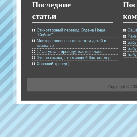
Последние
Пос
статьи
ком
Стихотворный перевод Огдена Нэша
Саша
"Собаки"
Рами
Мастер-классы по лепке для детей и
Бабу
взрослых
Бабу
17 августа я проведу мастер-класс!
Бабу
Это не сказка, это мировой бестселлер!
Хороший тренер )
Copyright © 20